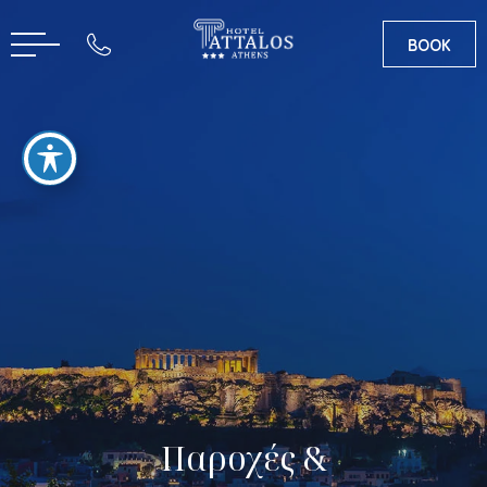
BOOK
CN
EN
Παροχές &