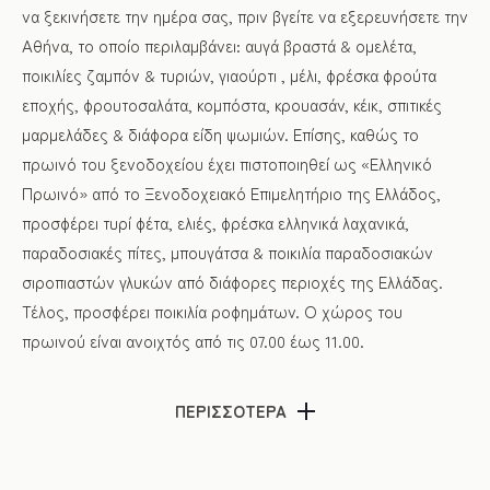
να ξεκινήσετε την ημέρα σας, πριν βγείτε να εξερευνήσετε την
Αθήνα, το οποίο περιλαμβάνει: αυγά βραστά & ομελέτα,
ποικιλίες ζαμπόν & τυριών, γιαούρτι , μέλι, φρέσκα φρούτα
εποχής, φρουτοσαλάτα, κομπόστα, κρουασάν, κέικ, σπιτικές
μαρμελάδες & διάφορα είδη ψωμιών. Επίσης, καθώς το
πρωινό του ξενοδοχείου έχει πιστοποιηθεί ως «Ελληνικό
Πρωινό» από το Ξενοδοχειακό Επιμελητήριο της Ελλάδος,
προσφέρει τυρί φέτα, ελιές, φρέσκα ελληνικά λαχανικά,
παραδοσιακές πίτες, μπουγάτσα & ποικιλία παραδοσιακών
σιροπιαστών γλυκών από διάφορες περιοχές της Ελλάδας.
Τέλος, προσφέρει ποικιλία ροφημάτων. Ο χώρος του
πρωινού είναι ανοιχτός από τις 07.00 έως 11.00.
ΠΕΡΙΣΣΟΤΕΡΑ
Roof Garden / Bar