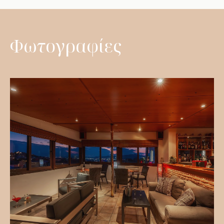
Η ταράτσα του ξενοδοχείου Attalos διαθέτει ένα bar όπου
μπορείτε να απολαύσετε το ποτό σας ή ένα ελαφρύ σνακ με
συντροφιά την υπέροχη θέα στην Ακρόπολη, το λόφο του
Φωτογραφίες
Λυκαβηττού και ολόκληρη την Αθήνα ως και τον Πειραιά. Το
bar λειτουργεί όλο το χρόνο και είναι ανοιχτό από τις 16.00
έως τις 24.00 . Η ταράτσα παραμένει προσβάσιμη ακόμα και τις
ώρες που το μπαρ δε λειτουργεί.
Internet Corner
Στον 1ο όροφο υπάρχει σαλόνι και internet corner με
υπολογιστές και ένα εκτυπωτή διαθέσιμα για χρήση όλο το
24ωρο. Το σαλόνι έχει επίσης τηλεόραση και βιβλιοθήκη με
ελληνικά και ξενόγλωσσα βιβλία. Σε αυτόν τον χώρο
προσφέρεται καθημερινά δωρεάν καφές και ζεστό νερό για
τσάι από τις 11:00 μέχρι τις 16:00.