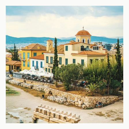
我们搜寻并发现了雅典最佳的用餐地点，让您不仅品尝到美味
的食物，还能感受到一丝怀旧和夏日的气息！
更多
购物
雅典是购物爱好者的天堂，甚至能满足最挑剔的购物者。高质
量与优良价格相结合，加上丰富的选择，使得在希腊首都的购
物体验一年四季都极具吸引力。雅典市中心提供了各种购物选
择，从高端设计师店和闪亮的购物中心，到传统的跳蚤市场和
热闹的街头市场，应有尽有。
更多
雅典马拉松