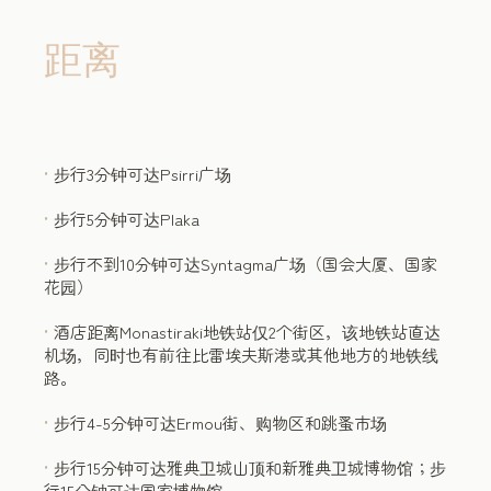
雅典马拉松，真实马拉松，不仅仅是一项体育赛事、一场艰难
的比赛、一个42,195米的艰苦赛程。更重要的是，雅典马拉
距离
松，真实马拉松，是一个将传奇与历史融合的桥梁；它展示了
人类意志的力量；它是价值观的源泉，包括社会责任、环保意
识、友谊和团结。
更多
步行3分钟可达Psirri广场
步行5分钟可达Plaka
步行不到10分钟可达Syntagma广场（国会大厦、国家
花园）
酒店距离Monastiraki地铁站仅2个街区，该地铁站直达
机场，同时也有前往比雷埃夫斯港或其他地方的地铁线
路。
步行4-5分钟可达Ermou街、购物区和跳蚤市场
步行15分钟可达雅典卫城山顶和新雅典卫城博物馆；步
行15分钟可达国家博物馆。