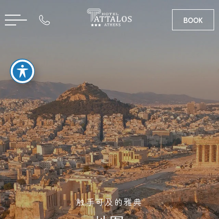
BOOK
英语
希腊语
触手可及的雅典